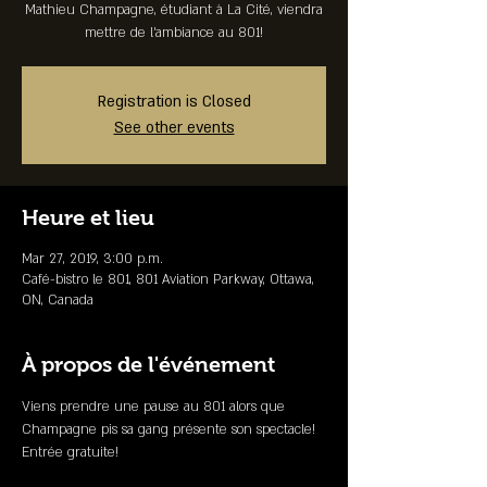
Mathieu Champagne, étudiant à La Cité, viendra
mettre de l'ambiance au 801!
Registration is Closed
See other events
Heure et lieu
Mar 27, 2019, 3:00 p.m.
Café-bistro le 801, 801 Aviation Parkway, Ottawa,
ON, Canada
À propos de l'événement
Viens prendre une pause au 801 alors que 
Champagne pis sa gang présente son spectacle!
Entrée gratuite!